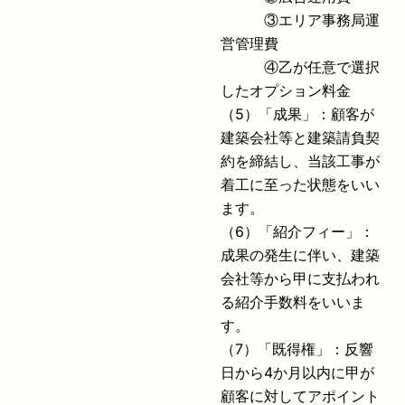
③エリア事務局運
営管理費
④乙が任意で選択
したオプション料金
（5）「成果」：顧客が
建築会社等と建築請負契
約を締結し、当該工事が
着工に至った状態をいい
ます。
（6）「紹介フィー」：
成果の発生に伴い、建築
会社等から甲に支払われ
る紹介手数料をいいま
す。
（7）「既得権」：反響
日から4か月以内に甲が
顧客に対してアポイント