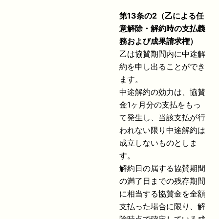
第
13
条の
2
（乙による任
意解除・解約時の支払義
務および成果請求権）
乙は協賛期間内に中途解
約を申し出ることができ
ます。
中途解約の効力は、協賛
金1ヶ月分の支払をもっ
て発生し、当該支払が行
われない限り中途解約は
成立しないものとしま
す。
解約日の属する協賛期間
の満了日までの残存期間
に相当する協賛金を全額
支払った場合に限り、解