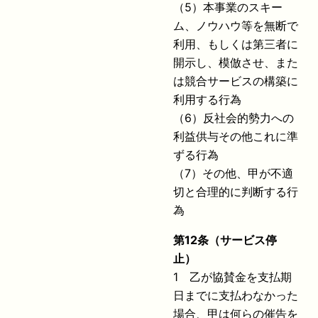
（5）本事業のスキー
ム、ノウハウ等を無断で
利用、もしくは第三者に
開示し、模倣させ、また
は競合サービスの構築に
利用する行為
（6）反社会的勢力への
利益供与その他これに準
ずる行為
（7）その他、甲が不適
切と合理的に判断する行
為
第
12
条（サービス停
止）
1 乙が協賛金を支払期
日までに支払わなかった
場合、甲は何らの催告を