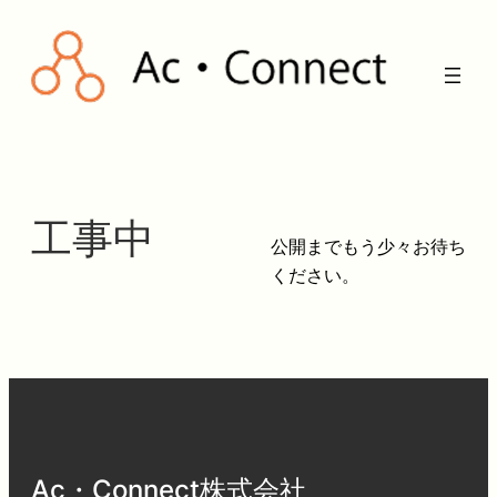
内
容
を
ス
キ
ッ
プ
工事中
公開までもう少々お待ち
ください。
Ac・Connect株式会社