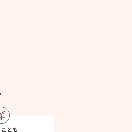
み
のことも