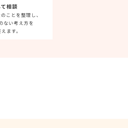
して相談
金のことを整理し、
のない考え方を
整えます。