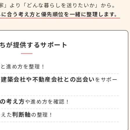
家」より
「どんな暮らしを送りたいか」から。
しに合う考え方と
優先順位を一緒に整理します。
ちが提供するサポート
方
と進め方を整理！
建築会社や不動産会社との出会い
う
をサポー
ての考え方
や進め方を確認！
判断軸
まえた
の整理！