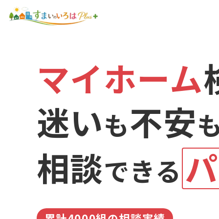
マイホーム
迷い
不安
も
相談
パ
できる
累計4000組の相談実績