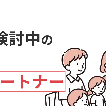
検討中
の
も
ートナー